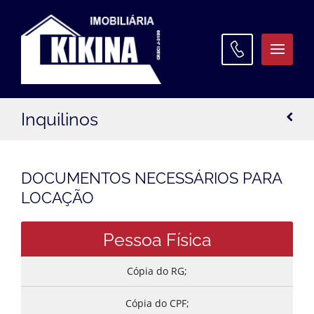
ATENDIMENTO
Inquilinos
WhatsApp:
(42) 3027 9600
Matriz:
(42) 3027 9600
DOCUMENTOS NECESSÁRIOS PARA
LOCAÇÃO
Filial Santa Paula:
(42) 3027 9645
Filial Oficinas:
(42) 3027 9640
Pessoa Física
Cópia do RG;
Cópia do CPF;