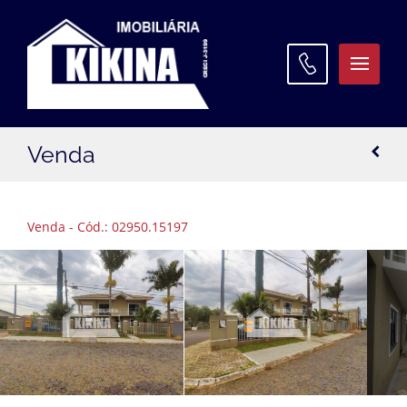
ATENDIMENTO
Venda
WhatsApp:
(42) 3027 9600
Matriz:
(42) 3027 9600
Venda - Cód.: 02950.15197
Filial Santa Paula:
(42) 3027 9645
Filial Oficinas:
(42) 3027 9640