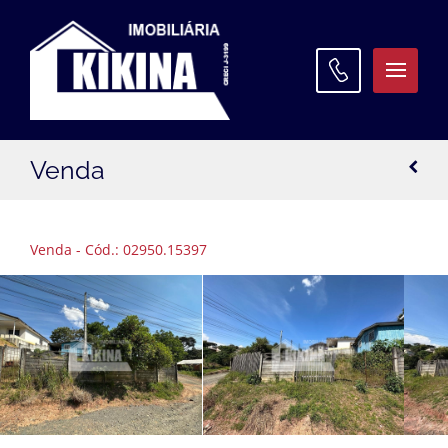
ATENDIMENTO
Venda
WhatsApp:
(42) 3027 9600
Matriz:
(42) 3027 9600
Venda - Cód.: 02950.15397
Filial Santa Paula:
(42) 3027 9645
Filial Oficinas:
(42) 3027 9640