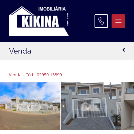
ATENDIMENTO
Venda
WhatsApp:
(42) 3027 9600
Matriz:
(42) 3027 9600
Venda - Cód.: 02950.13899
Filial Santa Paula:
(42) 3027 9645
Filial Oficinas:
(42) 3027 9640