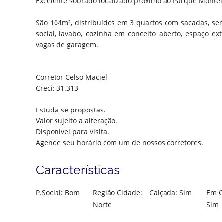
Excelente sobrado localizado próximo ao Parque Monte
São 104m², distribuídos em 3 quartos com sacadas, sen
social, lavabo, cozinha em conceito aberto, espaço ex
vagas de garagem.
Corretor Celso Maciel
Creci: 31.313
Estuda-se propostas.
Valor sujeito a alteração.
Disponível para visita.
Agende seu horário com um de nossos corretores.
Características
P.Social: Bom
Região Cidade:
Calçada: Sim
Em C
Norte
Sim