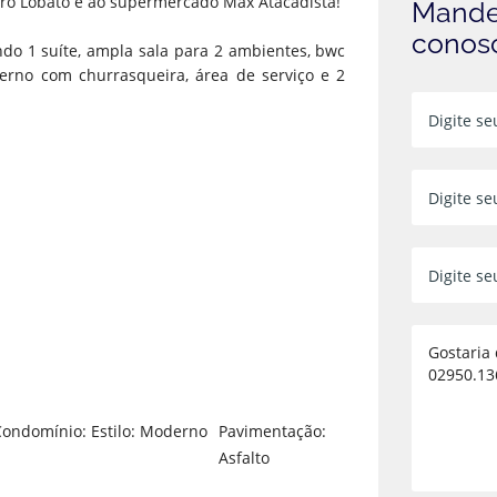
iro Lobato e ao supermercado Max Atacadista!
Mande
conos
do 1 suíte, ampla sala para 2 ambientes, bwc
terno com churrasqueira, área de serviço e 2
ondomínio:
Estilo: Moderno
Pavimentação:
Asfalto