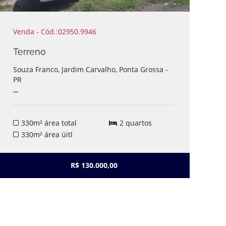
Venda - Cód.:02950.9946
V
Terreno
T
Souza Franco, Jardim Carvalho, Ponta Grossa -
J
PR
G
330m² área total
2 quartos
330m² área úitl
R$ 130.000,00