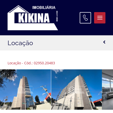
ATENDIMENTO
Locação
WhatsApp:
(42) 3027 9600
Matriz:
(42) 3027 9600
Locação - Cód.: 02950.20483
Filial Santa Paula:
(42) 3027 9645
Filial Oficinas:
(42) 3027 9640