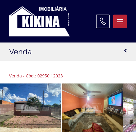
ATENDIMENTO
Venda
WhatsApp:
(42) 3027 9600
Matriz:
(42) 3027 9600
Venda - Cód.: 02950.12023
Filial Santa Paula:
(42) 3027 9645
Filial Oficinas:
(42) 3027 9640