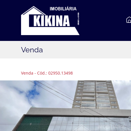
Venda
Venda - Cód.: 02950.13498