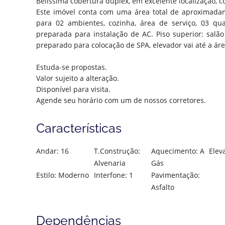
Belissima cobertura duplex, em excelente localização, c
Este imóvel conta com uma área total de aproximadam
para 02 ambientes, cozinha, área de serviço, 03 qua
preparada para instalação de AC. Piso superior: salã
preparado para colocação de SPA, elevador vai até a á
Estuda-se propostas.
Valor sujeito a alteração.
Disponível para visita.
Agende seu horário com um de nossos corretores.
Características
Andar: 16
T.Construção:
Aquecimento: A
Elev
Alvenaria
Gás
Estilo: Moderno
Interfone: 1
Pavimentação:
Asfalto
Dependências