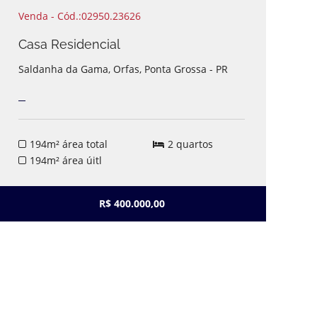
Venda - Cód.:02950.23626
V
Casa Residencial
C
Saldanha da Gama, Orfas, Ponta Grossa - PR
P
194m² área total
2 quartos
194m² área úitl
R$ 400.000,00