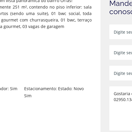
om vista panorâmica do bairro Órfãs!
Mande
ente 251 m², contendo no piso inferior: sala
conos
rtos (sendo uma suite), 01 bwc social, toda
o gourmet com churrasqueira, 01 bwc, terraço
rea gourmet, 03 vagas de garagem
ador: Sim
Estacionamento:
Estado: Novo
Sim