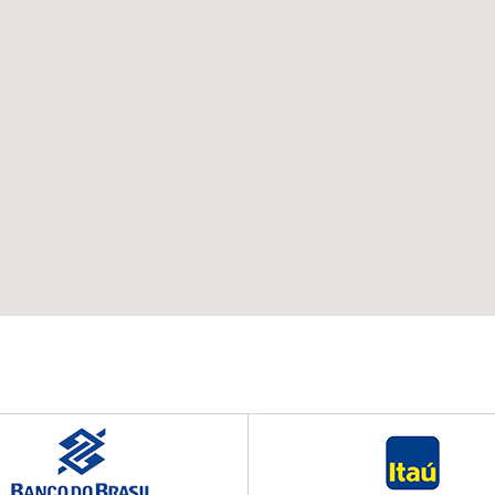
ATENDIMENTO
WhatsApp:
(42) 3027 9600
Matriz:
(42) 3027 9600
Filial Santa Paula:
(42) 3027 9645
Filial Oficinas:
(42) 3027 9640